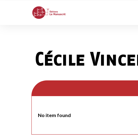
Cécile Vinc
No item found