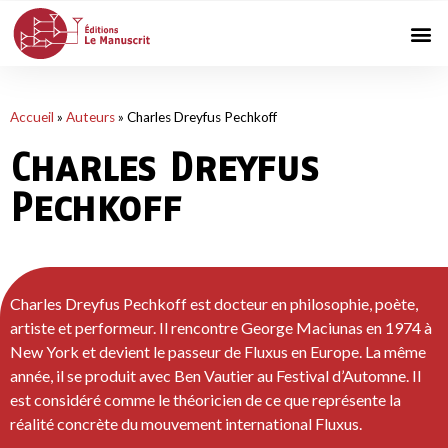
Accueil
»
Auteurs
»
Charles Dreyfus Pechkoff
Charles Dreyfus
Pechkoff
Charles Dreyfus Pechkoff est docteur en philosophie, poète,
artiste et performeur. Il rencontre George Maciunas en 1974 à
New York et devient le passeur de Fluxus en Europe. La même
année, il se produit avec Ben Vautier au Festival d’Automne. Il
est considéré comme le théoricien de ce que représente la
réalité concrète du mouvement international Fluxus.