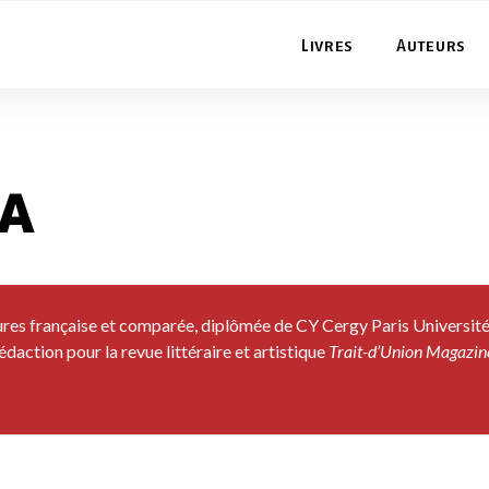
Livres
Auteurs
a
res française et comparée, diplômée de CY Cergy Paris Université. 
rédaction pour la revue littéraire et artistique
Trait-d’Union Magazine