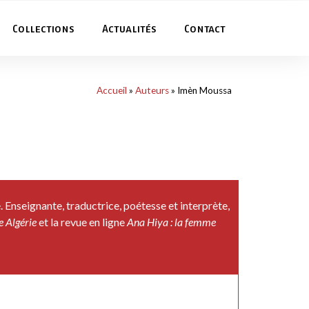
Collections
Actualités
Contact
Accueil
»
Auteurs
»
Imèn Moussa
Enseignante, traductrice, poétesse et interprète,
 Algérie
et la revue en ligne
Ana Hiya : la femme