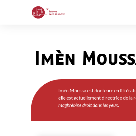
Imèn Mouss
Imèn Moussa est docteure en littératu
elle est actuellement directrice de la 
maghrébine droit dans les yeux
.