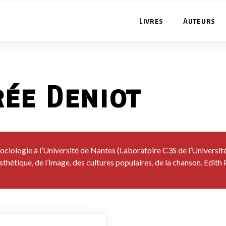
Livres
Auteurs
rée Deniot
sociologie à l’Université de Nantes (Laboratoire C3S de l’Univers
sthétique, de l’image, des cultures populaires, de la chanson. Edith 