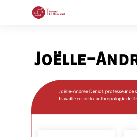
Joëlle-And
Joëlle-Andrée Deniot. professeur de 
travaille en socio-anthropologie de l’e