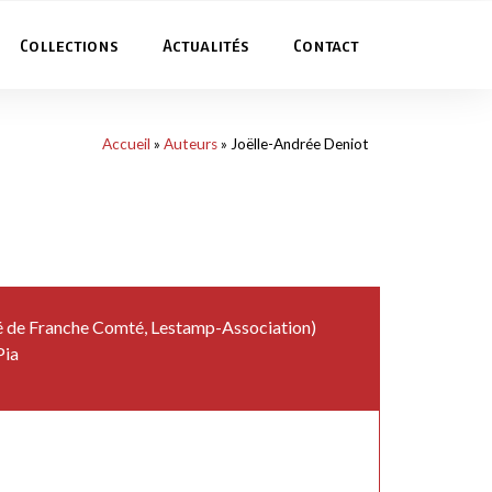
Collections
Actualités
Contact
Accueil
»
Auteurs
»
Joëlle-Andrée Deniot
ité de Franche Comté, Lestamp-Association)
Pia