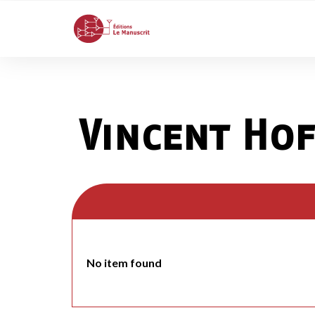
Vincent Ho
No item found