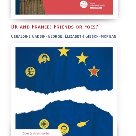
UK and France: Friends or Foes?
Geraldine Gadbin-George, Elizabeth Gibson-Morgan