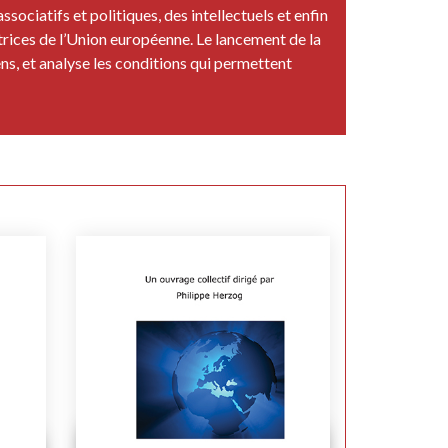
associatifs et politiques, des intellectuels et enfin
trices de l’Union européenne. Le lancement de la
ns, et analyse les conditions qui permettent