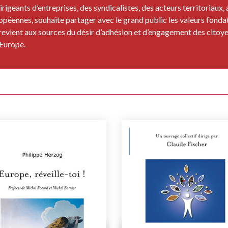
dirigeants d’entreprises, des syndicalistes, des acteurs territoriaux, 
ropéennes, souhaite partager avec le grand public les valeurs fonda
 revient aux sources du désir d’adhésion et d’engagement des citoye
’Europe.