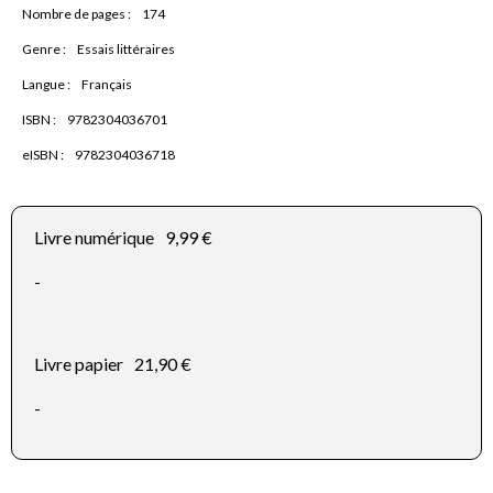
Nombre de pages :
174
Genre :
Essais littéraires
Langue :
Français
ISBN :
9782304036701
eISBN :
9782304036718
Livre numérique
9,99 €
-
Livre papier
21,90 €
-