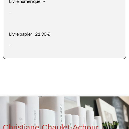
Livre numérique
-
-
Livre papier
21,90 €
-
Christiane Chaulet-Achour