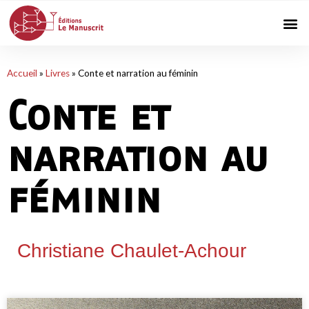
Accueil
»
Livres
»
Conte et narration au féminin
Conte et
narration au
féminin
Christiane Chaulet-Achour