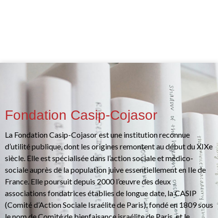
Fondation Casip-Cojasor
La Fondation Casip-Cojasor est une institution reconnue
d’utilité publique, dont les origines remontent au début du XIXe
siècle. Elle est spécialisée dans l’action sociale et médico-
sociale auprès de la population juive essentiellement en Ile de
France. Elle poursuit depuis 2000 l’œuvre des deux
associations fondatrices établies de longue date, la CASIP
(Comité d’Action Sociale Israélite de Paris), fondé en 1809 sous
le nom de Comité de bienfaisance israélite de Paris, et le