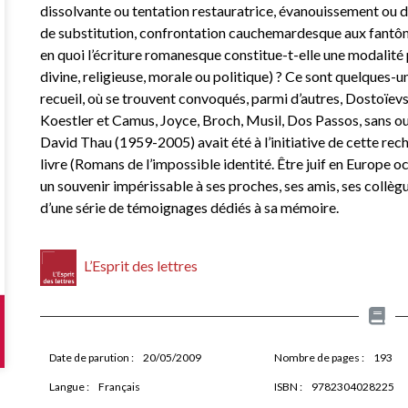
dissolvante ou tentation restauratrice, évanouissement ou d
de substitution, confrontation cauchemardesque aux fantôm
en quoi l’écriture romanesque constitue-t-elle une modalité 
divine, religieuse, morale ou politique) ? Ce sont quelques-
recueil, où se trouvent convoqués, parmi d’autres, Dostoïe
Koestler et Camus, Joyce, Broch, Musil, Dos Passos, sans o
David Thau (1959-2005) avait été à l’initiative de cette reche
livre (Romans de l’impossible identité. Être juif en Europe 
un souvenir impérissable à ses proches, ses amis, ses collègu
d’une série de témoignages dédiés à sa mémoire.
L’Esprit des lettres
Date de parution :
20/05/2009
Nombre de pages :
193
Langue :
Français
ISBN :
9782304028225