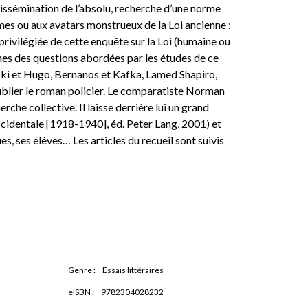
issémination de l’absolu, recherche d’une norme
es ou aux avatars monstrueux de la Loi ancienne :
privilégiée de cette enquête sur la Loi (humaine ou
unes des questions abordées par les études de ce
vski et Hugo, Bernanos et Kafka, Lamed Shapiro,
ublier le roman policier. Le comparatiste Norman
rche collective. Il laisse derrière lui un grand
occidentale [1918-1940], éd. Peter Lang, 2001) et
es, ses élèves… Les articles du recueil sont suivis
Genre :
Essais littéraires
eISBN :
9782304028232