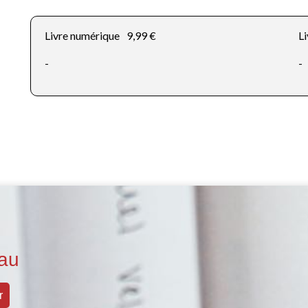
Livre numérique
9,99 €
Li
-
-
au
r