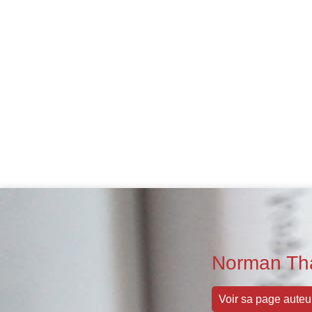
Norman Th
Voir sa page auteu