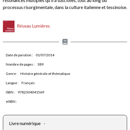
résonances multiples qu’il a suscitées, tout au long du
processus risorgimentale, dans la culture italienne et tessinoise.
Réseau Lumières
Date de parution :
01/07/2014
Nombre de pages :
389
Genre :
Histoire générale et thématique
Langue :
Français
ISBN :
9782304041569
eISBN :
Livre numérique
-