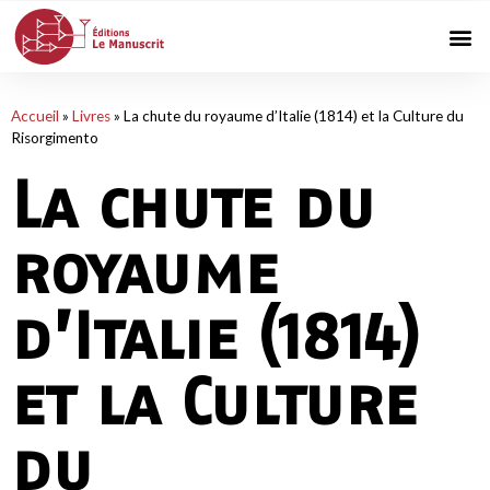
Accueil
»
Livres
»
La chute du royaume d’Italie (1814) et la Culture du
Risorgimento
La chute du
royaume
d’Italie (1814)
et la Culture
du