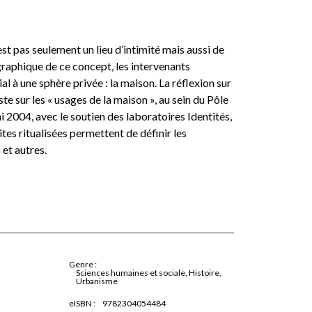
st pas seulement un lieu d’intimité mais aussi de
graphique de ce concept, les intervenants
l à une sphère privée : la maison. La réflexion sur
ste sur les « usages de la maison », au sein du Pôle
ai 2004, avec le soutien des laboratoires Identités,
ites ritualisées permettent de définir les
 et autres.
Genre :
Sciences humaines et sociale, Histoire,
Urbanisme
eISBN :
9782304054484