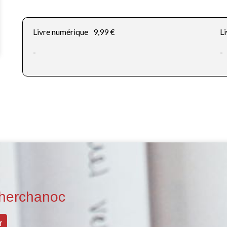
Livre numérique
9,99 €
Li
-
-
herchanoc
r