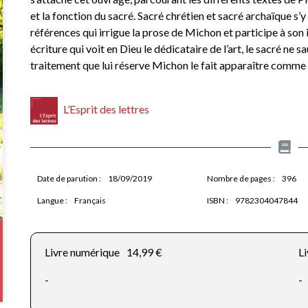
et la fonction du sacré. Sacré chrétien et sacré archaïque s’y
références qui irrigue la prose de Michon et participe à son 
écriture qui voit en Dieu le dédicataire de l’art, le sacré ne sa
traitement que lui réserve Michon le fait apparaître comme 
L’Esprit des lettres
Date de parution :
18/09/2019
Nombre de pages :
396
Langue :
Français
ISBN :
9782304047844
Livre numérique
14,99 €
Li
-
-