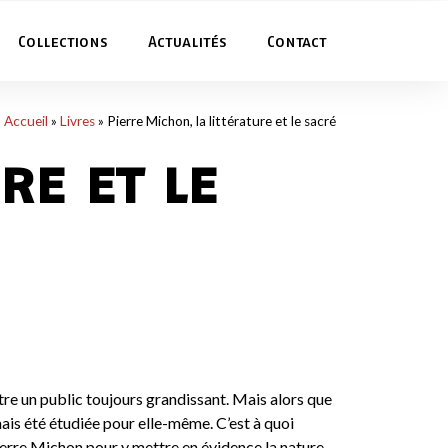
Collections
Actualités
Contact
Accueil
»
Livres
»
Pierre Michon, la littérature et le sacré
re et le
re un public toujours grandissant. Mais alors que
mais été étudiée pour elle-même. C’est à quoi
Pierre Michon pour y mettre en évidence la nature