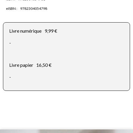
eISBN :
9782304054798
Livre numérique
9,99 €
-
Livre papier
16,50 €
-