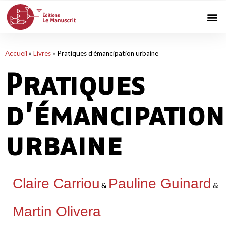
Accueil
»
Livres
»
Pratiques d’émancipation urbaine
Pratiques
d’émancipation
urbaine
Claire Carriou
Pauline Guinard
&
&
Martin Olivera