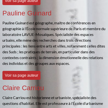
Voir sa page auteur
Pauline Guinard
Pauline Guinard est géographe, maître de conférences en
géographie à l’École normale supérieure de Paris et membre du
laboratoire LAVUE-Mosaïques. Spécialiste des espaces
urbains, elle mène des recherches dans trois directions
principales : les liens entre arts et villes, notamment celles dites
des Suds ; les pratiques de terrain, en particulier dans des
contextes contraints ; la dimension émotionnelle des relations
des individus et des groupes aux espaces.
Voir sa page auteur
Claire Carriou
Claire Carriou est historienne et urbaniste, spécialiste des
questions d’habitat. Elle est professeure à l’École d’urbanisme