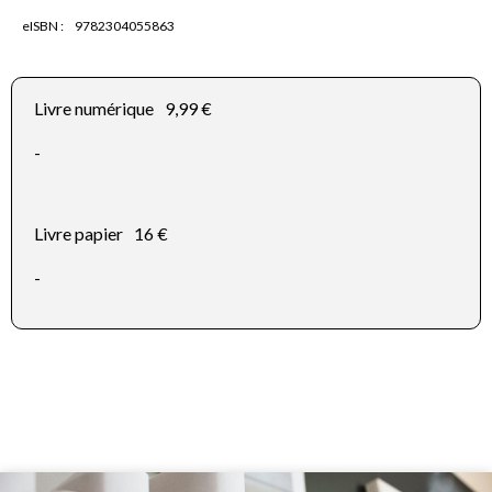
eISBN :
9782304055863
Livre numérique
9,99 €
-
Livre papier
16 €
-