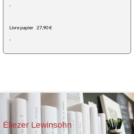
-
Livre papier
27,90 €
-
Éliezer Lewinsohn