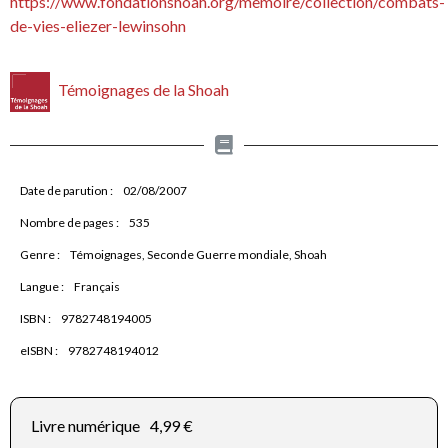
https://www.fondationshoah.org/memoire/collection/combats-
de-vies-eliezer-lewinsohn
Témoignages de la Shoah
Date de parution :
02/08/2007
Nombre de pages :
535
Genre :
Témoignages, Seconde Guerre mondiale, Shoah
Langue :
Français
ISBN :
9782748194005
eISBN :
9782748194012
Livre numérique
4,99 €