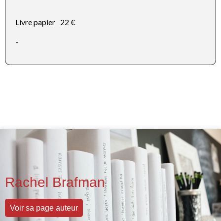
Livre papier
22 €
-
Rachel Brafman
Voir sa page auteur