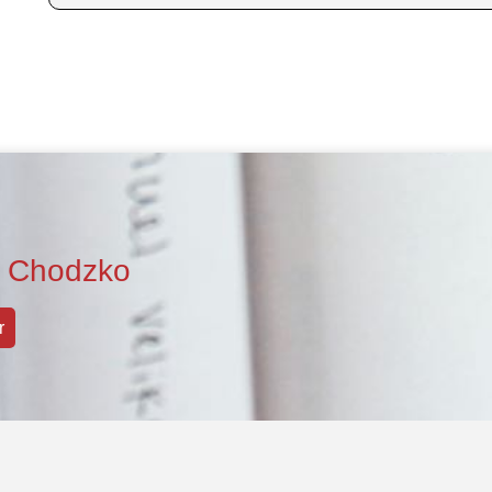
w Chodzko
r