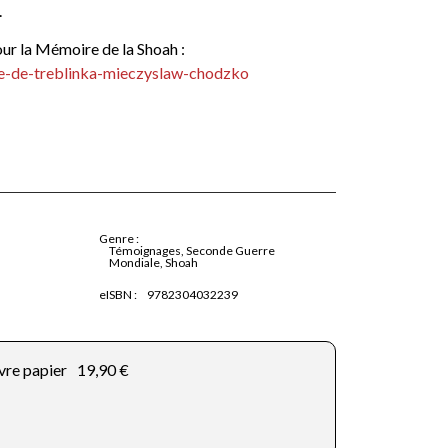
.
our la Mémoire de la Shoah :
de-de-treblinka-mieczyslaw-chodzko
Genre :
Témoignages, Seconde Guerre
Mondiale, Shoah
eISBN :
9782304032239
vre papier
19,90 €