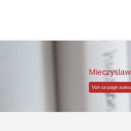
Mieczysla
Voir sa page auteu