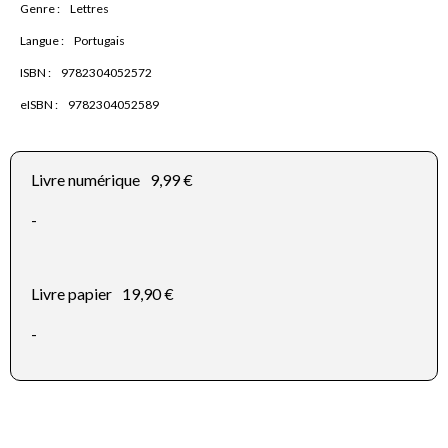
Genre :
Lettres
Langue :
Portugais
ISBN :
9782304052572
eISBN :
9782304052589
Livre numérique
9,99 €
-
Livre papier
19,90 €
-