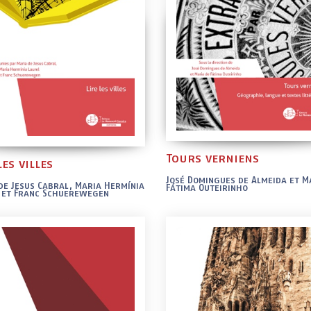
Tours verniens
les villes
José Domingues de Almeida et M
de Jesus Cabral, Maria Hermínia
Fátima Outeirinho
 et Franc Schuerewegen