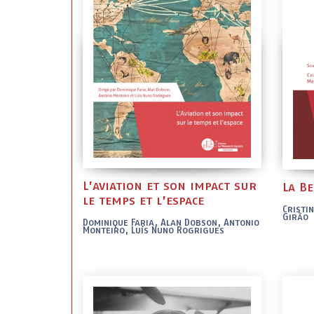
L’aviation et son impact sur
La Be
le temps et l’espace
Cristi
Girão
Dominique Faria, Alan Dobson, Antonio
Monteiro, Luís Nuno Rogrigues