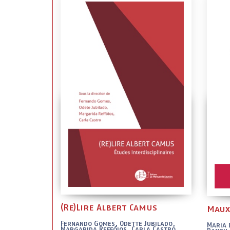
(Re)Lire Albert Camus
Maux
Fernando Gomes, Odette Jubilado,
Maria 
Margarida Reffóios, Carla Castro