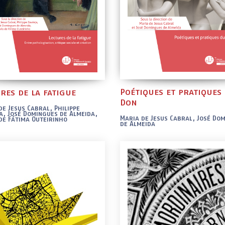
Poétiques et pratiques
res de la fatigue
Don
de Jesus Cabral, Philippe
a, José Domingues de Almeida,
Maria de Jesus Cabral, José Do
de Fátima Outeirinho
de Almeida