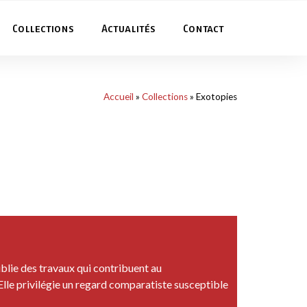
Collections
Actualités
Contact
Accueil
»
Collections
»
Exotopies
ublie des travaux qui contribuent au
 Elle privilégie un regard comparatiste susceptible