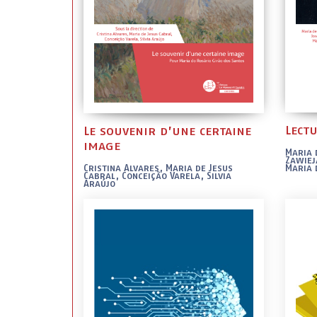
Lectu
Le souvenir d’une certaine
image
Maria 
Zawiej
Cristina Alvares, Maria de Jesus
Maria 
Cabral, Conceição Varela, Silvia
Araújo