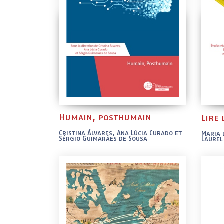
Humain, posthumain
Lire 
Cristina Álvares, Ana Lúcia Curado et
Maria 
Sérgio Guimarães de Sousa
Laurel