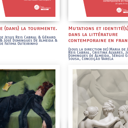
re (dans) la tourmente.
Mutations et identité(s
dans la littérature
de Jesus Reis Cabral & Gérard
contemporaine en fran
& José Domingues De Almeida &
de Fatima Outeirinho
(sous la direction de) Maria de 
Reis Cabral, Cristina Álvares, J
Domingues de Almeida, Sérgio G
Sousa, Conceição Varela