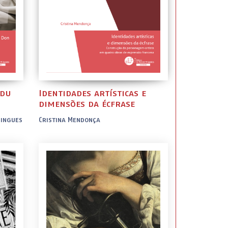
Identidades artísticas e
 du
dimensões da écfrase
Cristina Mendonça
mingues