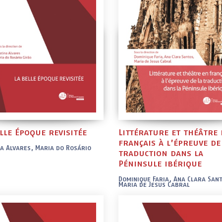
lle Époque revisitée
Littérature et théâtre 
français à l’épreuve de
na Alvares, Maria do Rosário
traduction dans la
Péninsule ibérique
Dominique Faria, Ana Clara San
Maria de Jesus Cabral