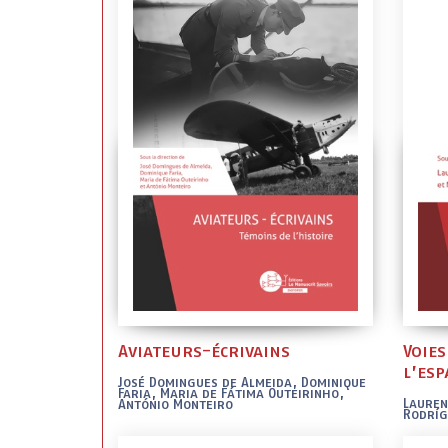
Aviateurs-écrivains
Voie
l’es
José Domingues de Almeida, Dominique
Faria, Maria de Fátima Outeirinho,
Lauren
António Monteiro
Rodríg