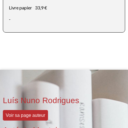
Livre papier
33,9 €
-
Luís Nuno Rodrigues
Voir sa page auteur