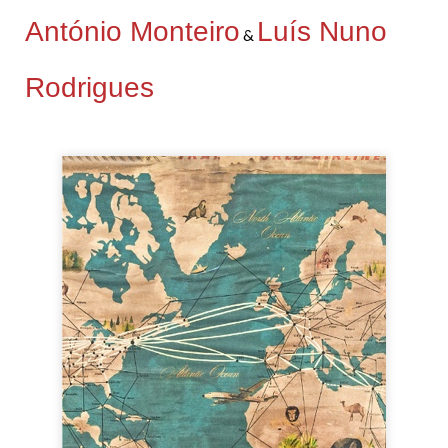
António Monteiro
Luís Nuno
&
Rodrigues