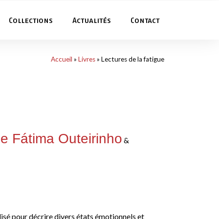
Collections
Actualités
Contact
Accueil
»
Livres
»
Lectures de la fatigue
e Fátima Outeirinho
&
lisé pour décrire divers états émotionnels et