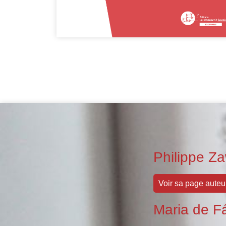
Philippe Za
Voir sa page auteu
Maria de F