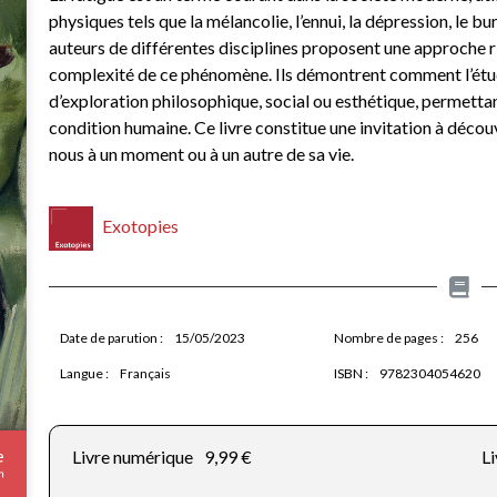
physiques tels que la mélancolie, l’ennui, la dépression, le bu
auteurs de différentes disciplines proposent une approche ri
complexité de ce phénomène. Ils démontrent comment l’étude 
d’exploration philosophique, social ou esthétique, permett
condition humaine. Ce livre constitue une invitation à découv
nous à un moment ou à un autre de sa vie.
Exotopies
Date de parution :
15/05/2023
Nombre de pages :
256
Langue :
Français
ISBN :
9782304054620
Livre numérique
9,99 €
Li