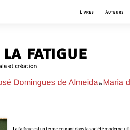
Livres
Auteurs
 la fatigue
ale et création
osé Domingues de Almeida
Maria d
&
La fatigue est un terme courant dans la société moderne, uti