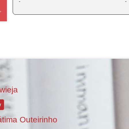
-
-
wieja
r
átima Outeirinho