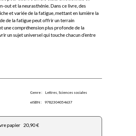
rn-out et la neurasthénie. Dans ce livre, des
che et variée de la fatigue, mettant en lumière la
de la fatigue peut offrir un terrain
ant une compréhension plus profonde de la
rir un sujet universel qui touche chacun d’entre
Genre :
Lettres, Sciences sociales
eISBN :
9782304054637
vre papier
20,90 €